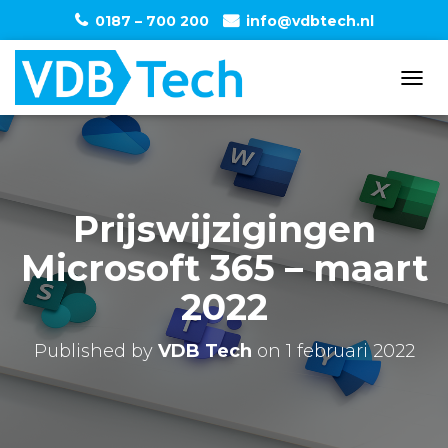
0187 – 700 200
info@vdbtech.nl
T
O
G
G
L
E
N
Prijswijzigingen
A
V
Microsoft 365 – maart
I
G
2022
A
T
I
Published by
VDB Tech
on
1 februari 2022
O
N