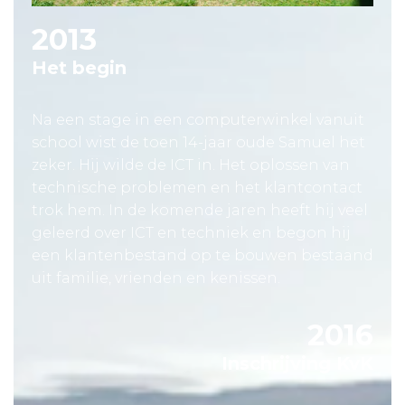
2013
Het begin
Na een stage in een computerwinkel vanuit
school wist de toen 14-jaar oude Samuel het
zeker. Hij wilde de ICT in. Het oplossen van
technische problemen en het klantcontact
trok hem. In de komende jaren heeft hij veel
geleerd over ICT en techniek en begon hij
een klantenbestand op te bouwen bestaand
uit familie, vrienden en kenissen.
2016
Inschrijving KvK