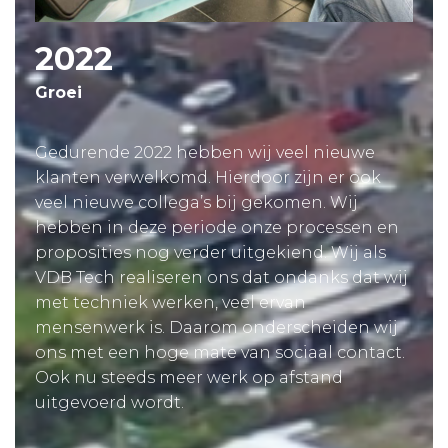
2022
Groei
Gedurende 2022 hebben wij veel nieuwe
klanten verwelkomd. Hierdoor zijn er ook
veel nieuwe collega’s bij gekomen. Wij
hebben in deze periode onze processen en
proposities nog verder uitgekiend. Wij als
VDB Tech realiseren ons dat ondanks dat wij
met techniek werken, veel ervan
mensenwerk is. Daarom onderscheiden wij
ons met een hoge mate van sociaal contact.
Ook nu steeds meer werk op afstand
uitgevoerd wordt.