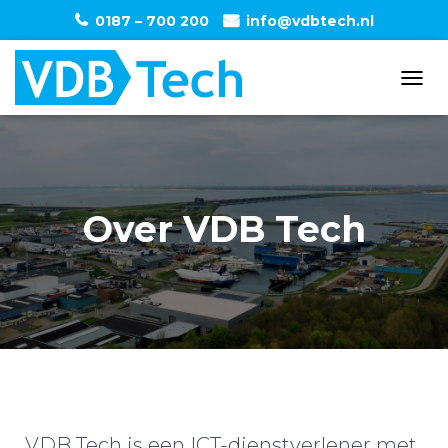
0187 – 700 200
info@vdbtech.nl
T
O
G
G
L
E
N
Over VDB Tech
A
V
I
G
A
T
I
O
N
VDB Tech is een ICT-dienstverlener met