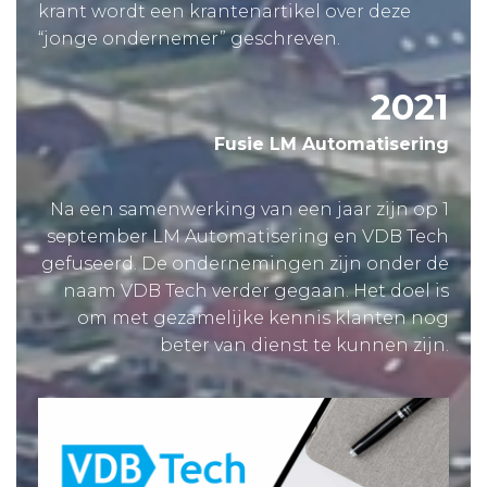
krant wordt een krantenartikel over deze
“jonge ondernemer” geschreven.
2021
Fusie LM Automatisering
Na een samenwerking van een jaar zijn op 1
september LM Automatisering en VDB Tech
gefuseerd. De ondernemingen zijn onder de
naam VDB Tech verder gegaan. Het doel is
om met gezamelijke kennis klanten nog
beter van dienst te kunnen zijn.