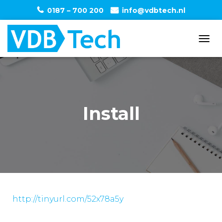
0187 – 700 200
info@vdbtech.nl
T
O
G
G
L
E
N
Install
A
V
I
G
A
T
I
O
N
http://tinyurl.com/52x78a5y